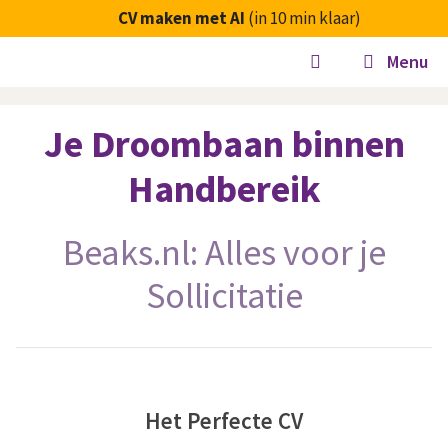
Ga
CV maken met AI
(in 10 min klaar)
naar
Menu
de
inhoud
Je Droombaan binnen
Handbereik
Beaks.nl: Alles voor je
Sollicitatie
Het Perfecte CV